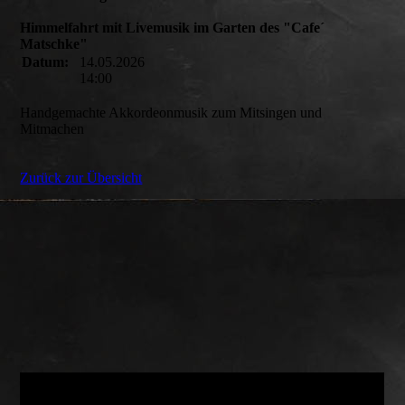
Himmelfahrt mit Livemusik im Garten des "Cafe´
Matschke"
Datum:
14.05.2026
14:00
Handgemachte Akkordeonmusik zum Mitsingen und
Mitmachen
Zurück zur Übersicht