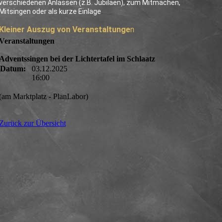
verschiedenen Anlässen (z.B. Jubiläen), zum Mitmachen,
Mitsingen oder als kurze Einlage
Kleiner Auszug von Veranstaltunge
n
Veranstaltungen
Adventssingen bei der Lichtertafel im Schlaatz
Datum:
03.12.2025
16:00
(am Marktplatz - PlanLabor)
Zurück zur Übersicht