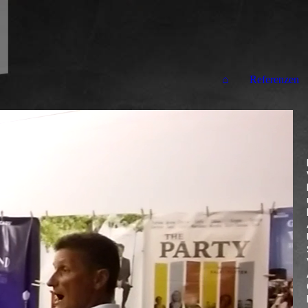
⌂
Referenzen