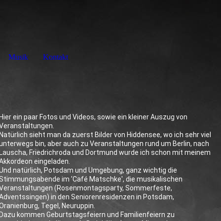
Musik
Kontakt
Hier ein paar Fotos und Videos, sowie ein kleiner Auszug von
Veranstaltungen.
Natürlich sieht man da zuerst Bilder von Hiddensee, wo ich sehr viel
unterwegs bin, aber auch zu Veranstaltungen rund um Berlin, nach
Lauscha, Friedrichroda und Dortmund wurde ich schon mit meinem
Akkordeon eingeladen.
Und natürlich, Potsdam und Umgebung, ganz wichtig die
Stimmungsabende im 'Café Matschke', die musikalischen
Veranstaltungen (Rosenmontagsparty, Sommerfeste,
Adventssingen) in den Seniorenresidenzen in Potsdam,
Oranienburg, Tegel, Neuruppin.
Dazu kommen Geburtstagsfeiern und Familienfeiern zu