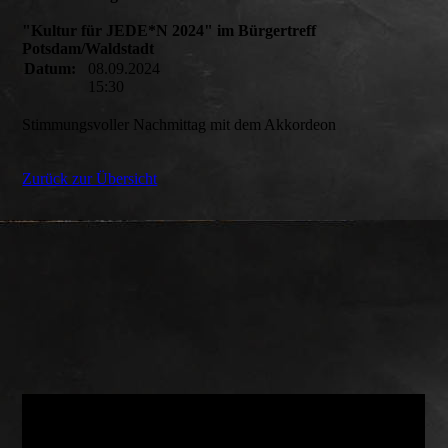
"Kultur für JEDE*N 2024" im Bürgertreff
Potsdam/Waldstadt
Datum:
08.09.2024
15:30
Stimmungsvoller Nachmittag mit dem Akkordeon
Zurück zur Übersicht