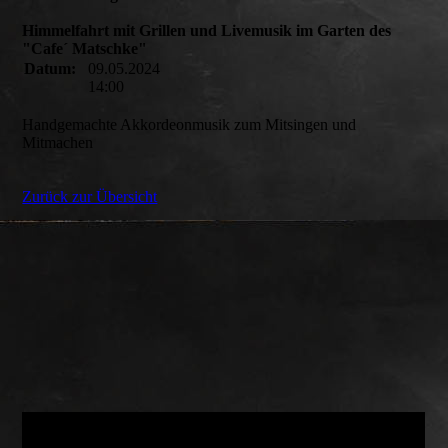
Himmelfahrt mit Grillen und Livemusik im Garten des
"Cafe´ Matschke"
Datum:
09.05.2024
14:00
Handgemachte Akkordeonmusik zum Mitsingen und
Mitmachen
Zurück zur Übersicht