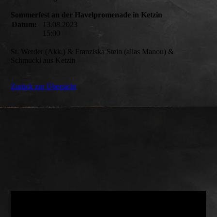
Sommerfest an der Havelpromenade in Ketzin
Datum:
13.08.2023
15:00
St. Werder (Akk.) & Franziska Stein (alias Manou) &
Schmucki aus Ketzin
Zurück zur Übersicht