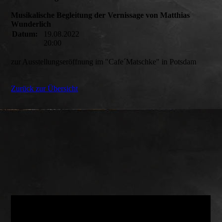
Musikalische Begleitung der Vernissage von Matthias
Wunderlich
Datum:
19.08.2022
20:00
zur Ausstellungseröffnung im "Cafe´Matschke" in Potsdam
Zurück zur Übersicht